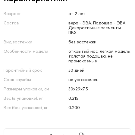
Возраст
от 2 лет
Состав
верх - ЭВА. Подошва - ЭВА.
Декоративные элементы -
ПВХ.
Вид застежки
без застежки
Особенности модели
открытый нос, легкая модель,
толстая подошва, не
промокаемые
Гарантийный срок
30 дней
Срок службы
не установлен
Размеры упаковки, см
30х29х7.5
Вес (в упаковке), кг
0.215
Вес (без упаковки), кг
0.200