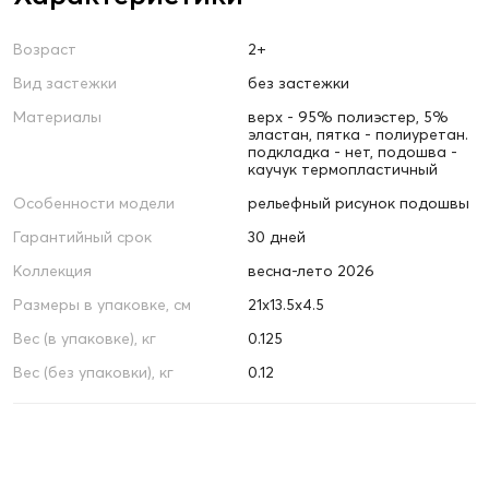
Возраст
2+
Вид застежки
без застежки
Материалы
верх - 95% полиэстер, 5%
эластан, пятка - полиуретан.
подкладка - нет, подошва -
каучук термопластичный
Особенности модели
рельефный рисунок подошвы
Гарантийный срок
30 дней
Коллекция
весна-лето 2026
Размеры в упаковке, см
21х13.5х4.5
Вес (в упаковке), кг
0.125
Вес (без упаковки), кг
0.12