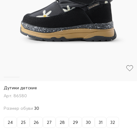
Дутики детские
86580
Размер обуви
30
24
25
26
27
28
29
30
31
32