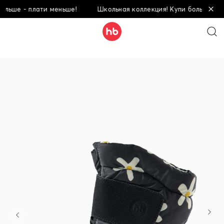
ше - плати меньше!
Школьная коллекция! Купи больше - плат