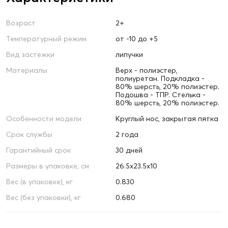
Возраст
2+
Температурный режим
от -10 до +5
Вид застежки
липучки
Материалы
Верх - полиэстер,
полиуретан. Подкладка -
80% шерсть, 20% полиэстер.
Подошва - ТПР. Стелька -
80% шерсть, 20% полиэстер.
Особенности модели
Круглый нос, закрытая пятка
Срок службы
2 года
Гарантийный срок
30 дней
Размеры в упаковке, см
26.5х23.5х10
Вес (в упаковке), кг
0.830
Вес (без упаковки), кг
0.680