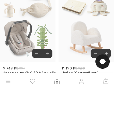
9 749 ₽
11 190 ₽
12 187 ₽
13 988 ₽
Автолюлька SKYLER V2 в наборе для путешествий
Набор “Сладкий сон”
–25%
–20%