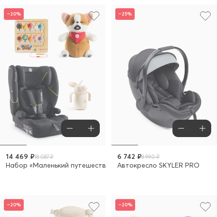
–20%
–25%
14 469 ₽
6 742 ₽
18 087 ₽
8 990 ₽
Набор «Маленький путешественник» с автокреслом FIXER
Автокресло SKYLER PRO
–20%
–20%