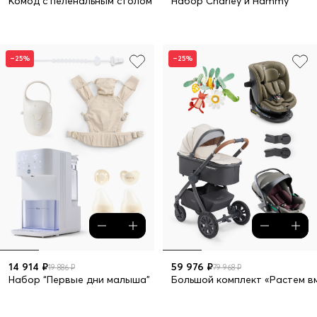
Комод с пеленальным столом FIOKI
Набор Charley и Hammy
–25%
–25%
14 914 ₽
59 976 ₽
19 886 ₽
79 968 ₽
Набор “Первые дни малыша”
Большой комплект «Растем 