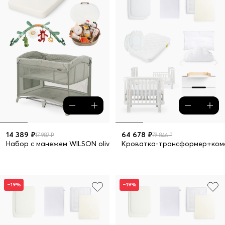
14 389 ₽
64 678 ₽
17 987 ₽
79 846 ₽
Набор с манежем WILSON olive
Кроватка-трансформер+комо
–19%
–19%