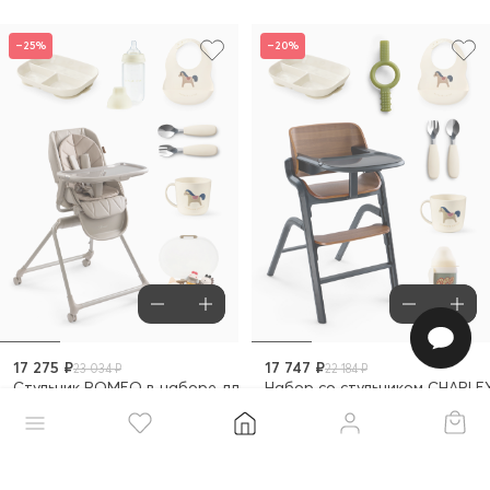
–25%
–20%
17 275 ₽
17 747 ₽
23 034 ₽
22 184 ₽
Стульчик ROMEO в наборе для кормления
Набор со стульчиком CHARLE
–20%
–20%