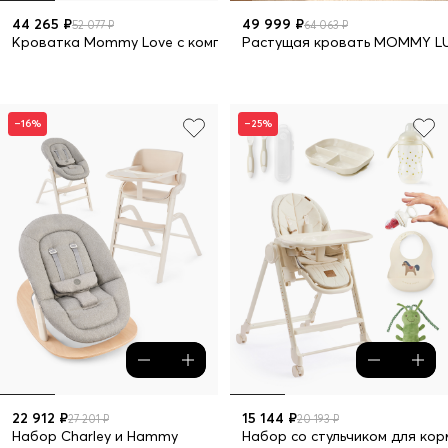
44 265 ₽
49 999 ₽
52 077 ₽
64 063 ₽
Кроватка Mommy Love с комплектом 5 в 1
Растущая кровать MOMMY LU
–16%
–25%
22 912 ₽
15 144 ₽
27 201 ₽
20 193 ₽
Набор Charley и Hammy
Набор со стульчиком для кор