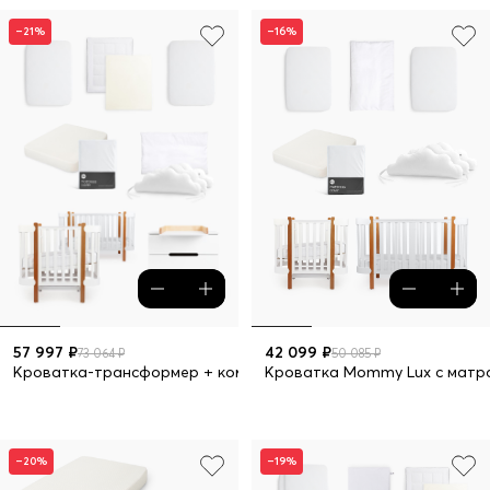
–21%
–16%
57 997 ₽
42 099 ₽
73 064 ₽
50 085 ₽
Кроватка-трансформер + комод LUX 9 предметов
Кроватка Mommy Lux с матр
–20%
–19%