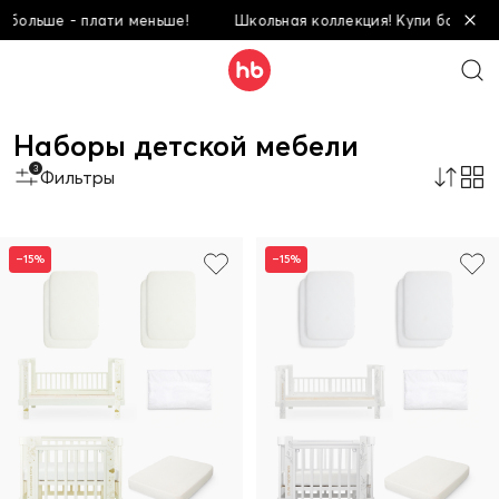
- плати меньше!
Школьная коллекция! Купи больше - плати м
Наборы детской мебели
3
Фильтры
–15%
–15%