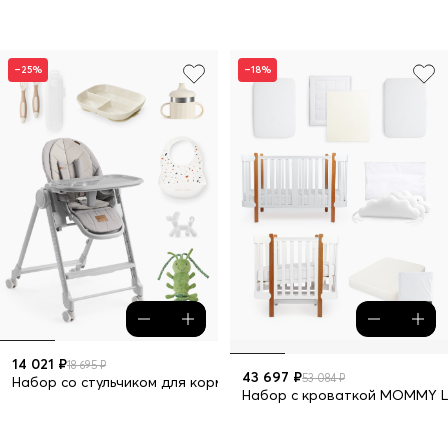
–25%
–18%
14 021 ₽
18 695 ₽
43 697 ₽
53 084 ₽
Набор со стульчиком для кормления BERNY LUX grey new
Набор с кроваткой MOMMY L